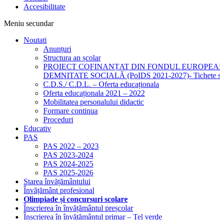
Accesibilitate
Meniu secundar
Noutati
Anunțuri
Structura an școlar
PROIECT COFINANȚAT DIN FONDUL EUROPEA
DEMNITATE SOCIALĂ (PoIDS 2021-2027)- Tichete sociale
C.D.S./ C.D.L. – Oferta educaționala
Oferta educaționala 2021 – 2022
Mobilitatea personalului didactic
Formare continua
Proceduri
Educativ
PAS
PAS 2022 – 2023
PAS 2023-2024
PAS 2024-2025
PAS 2025-2026
Starea învățământului
Învățământ profesional
Olimpiade și concursuri scolare
Înscrierea în învățământul preșcolar
Înscrierea în învățământul primar – Tel verde