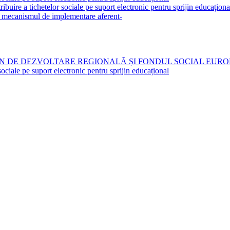
a tichetelor sociale pe suport electronic pentru sprijin educațional, 
și mecanismul de implementare aferent-
N DE DEZVOLTARE REGIONALĂ ȘI FONDUL SOCIAL EURO
 pe suport electronic pentru sprijin educațional