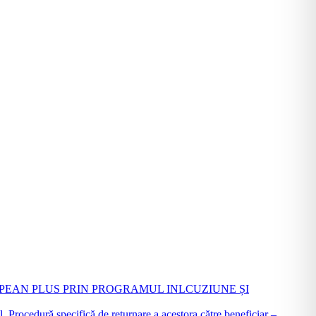
PEAN PLUS PRIN PROGRAMUL INLCUZIUNE ȘI
Procedură specifică de returnare a acestora către beneficiar –