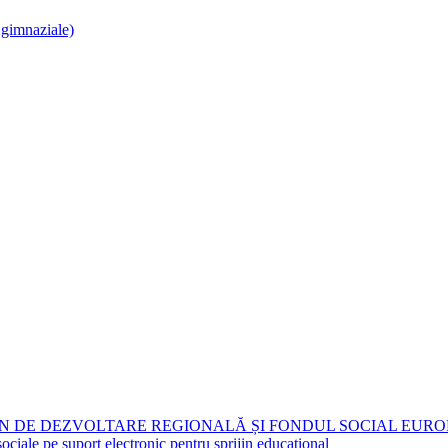
i gimnaziale)
N DE DEZVOLTARE REGIONALĂ ȘI FONDUL SOCIAL EURO
 pe suport electronic pentru sprijin educațional