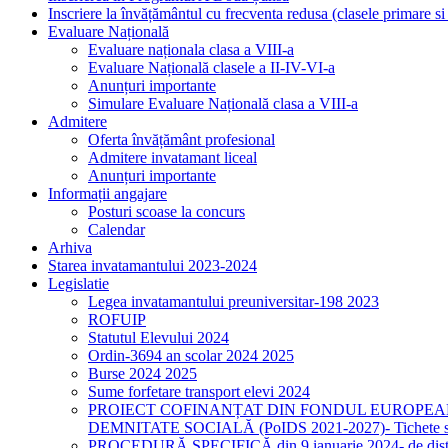
Inscriere la învățământul cu frecventa redusa (clasele primare s
Evaluare Națională
Evaluare naționala clasa a VIII-a
Evaluare Națională clasele a II-IV-VI-a
Anunțuri importante
Simulare Evaluare Națională clasa a VIII-a
Admitere
Oferta învățământ profesional
Admitere invatamant liceal
Anunțuri importante
Informații angajare
Posturi scoase la concurs
Calendar
Arhiva
Starea invatamantului 2023-2024
Legislatie
Legea invatamantului preuniversitar-198 2023
ROFUIP
Statutul Elevului 2024
Ordin-3694 an scolar 2024 2025
Burse 2024 2025
Sume forfetare transport elevi 2024
PROIECT COFINANȚAT DIN FONDUL EUROPEA
DEMNITATE SOCIALĂ (PoIDS 2021-2027)- Tichete sociale
PROCEDURĂ SPECIFICĂ din 9 ianuarie 2024- de distribuire 