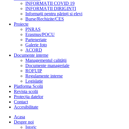
INFORMAȚII COVID 19
INFORMAȚII DIRIGINȚI
Informații pentru părinți si elevi
Burse/Rechizite/CES
Proiecte
PNRAS
Erasmus/POCU
Parteneriate
Galerie foto
ACORD
Documente interne
Managementul calității
Documente manageriale
ROFUIP
Regulamente interne
Legislatie
Platforma Scolii
Revista scolii
Protecția datelor
Contact
Accesibilitate
Acasa
Despre noi
Istoric