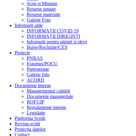
Scop și Misiune
Resurse umane
Resurse materiale
Galerie Foto
Informații utile
INFORMAȚII COVID 19
INFORMAȚII DIRIGINȚI
Informații pentru părinți si elevi
Burse/Rechizite/CES
Proiecte
PNRAS
Erasmus/POCU
Parteneriate
Galerie foto
ACORD
Documente interne
Managementul calității
Documente manageriale
ROFUIP
Regulamente interne
Legislatie
Platforma Scolii
Revista scolii
Protecția datelor
Contact