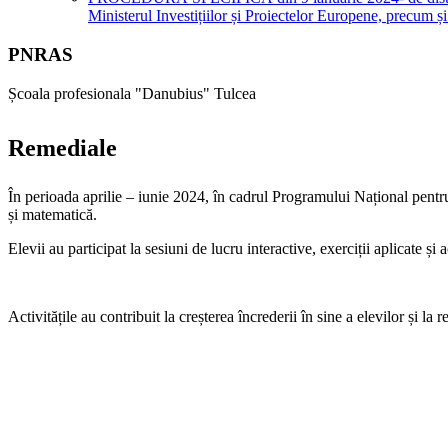
Ministerul Investițiilor și Proiectelor Europene, precum 
PNRAS
Școala profesionala "Danubius" Tulcea
Remediale
În perioada aprilie – iunie 2024, în cadrul Programului Național pent
și matematică.
Elevii au participat la sesiuni de lucru interactive, exerciții aplicate și 
Activitățile au contribuit la creșterea încrederii în sine a elevilor și la