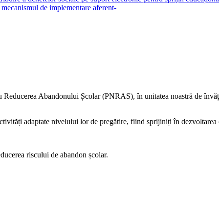
și mecanismul de implementare aferent-
ru Reducerea Abandonului Școlar (PNRAS), în unitatea noastră de învăță
activități adaptate nivelului lor de pregătire, fiind sprijiniți în dezvoltarea
 reducerea riscului de abandon școlar.