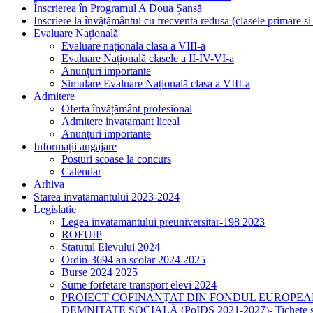
Înscrierea în Programul A Doua Șansă
Inscriere la învățământul cu frecventa redusa (clasele primare s
Evaluare Națională
Evaluare naționala clasa a VIII-a
Evaluare Națională clasele a II-IV-VI-a
Anunțuri importante
Simulare Evaluare Națională clasa a VIII-a
Admitere
Oferta învățământ profesional
Admitere invatamant liceal
Anunțuri importante
Informații angajare
Posturi scoase la concurs
Calendar
Arhiva
Starea invatamantului 2023-2024
Legislatie
Legea invatamantului preuniversitar-198 2023
ROFUIP
Statutul Elevului 2024
Ordin-3694 an scolar 2024 2025
Burse 2024 2025
Sume forfetare transport elevi 2024
PROIECT COFINANȚAT DIN FONDUL EUROPEA
DEMNITATE SOCIALĂ (PoIDS 2021-2027)- Tichete sociale