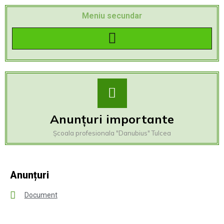
Meniu secundar
Inscriere la învățământul cu frecventa redusa (clasele primare si gimnaziale)
Anunțuri importante
Școala profesionala "Danubius" Tulcea
Anunțuri
Document