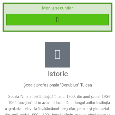
Meniu secundar
Inscriere la învățământul cu frecventa redusa (clasele primare si gimnaziale)
Istoric
Școala profesionala "Danubius" Tulcea
Scoala Nr. 3 a fost înfiinţată în anul 1960, din anul şcolar 1964
– 1965 funcţionând în actualul local. De-a lungul anilor instituţia
a şcolarizat elevi la învăţământul preşcolar, primar şi gimnazial,
din anul şcolar 1990 – 1991 introducându-se şi un nivel superior