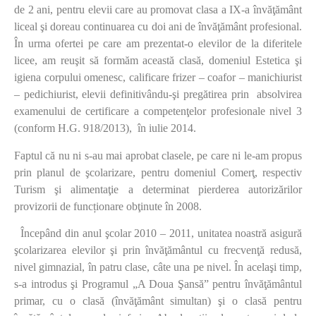
de 2 ani, pentru elevii care au promovat clasa a IX-a învăţământ
liceal şi doreau continuarea cu doi ani de învăţământ profesional.
În urma ofertei pe care am prezentat-o elevilor de la diferitele
licee, am reuşit să formăm această clasă, domeniul Estetica şi
igiena corpului omenesc, calificare frizer – coafor – manichiurist
– pedichiurist, elevii definitivându-şi pregătirea prin absolvirea
examenului de certificare a competenţelor profesionale nivel 3
(conform H.G. 918/2013), în iulie 2014.
Faptul că nu ni s-au mai aprobat clasele, pe care ni le-am propus
prin planul de şcolarizare, pentru domeniul Comerţ, respectiv
Turism şi alimentaţie a determinat pierderea autorizărilor
provizorii de funcționare obţinute în 2008.
Începând din anul şcolar 2010 – 2011, unitatea noastră asigură
şcolarizarea elevilor şi prin învăţământul cu frecvenţă redusă,
nivel gimnazial, în patru clase, câte una pe nivel. În acelaşi timp,
s-a introdus şi Programul „A Doua Şansă” pentru învăţământul
primar, cu o clasă (învăţământ simultan) şi o clasă pentru