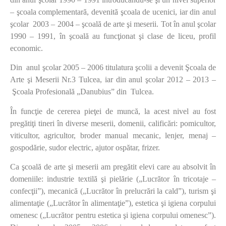
– şcoala complementară, devenită şcoala de ucenici, iar din anul
şcolar 2003 – 2004 – şcoală de arte şi meserii. Tot în anul şcolar
1990 – 1991, în şcoală au funcţionat şi clase de liceu, profil
economic.
Din anul şcolar 2005 – 2006 titulatura şcolii a devenit Şcoala de
Arte şi Meserii Nr.3 Tulcea, iar din anul şcolar 2012 – 2013 –
Şcoala Profesională „Danubius” din Tulcea.
În funcţie de cererea pieţei de muncă, la acest nivel au fost
pregătiţi tineri în diverse meserii, domenii, calificări: pomicultor,
viticultor, agricultor, broder manual mecanic, lenjer, menaj –
gospodărie, sudor electric, ajutor ospătar, frizer.
Ca şcoală de arte şi meserii am pregătit elevi care au absolvit în
domeniile: industrie textilă şi pielărie („Lucrător în tricotaje –
confecţii”), mecanică („Lucrător în prelucrări la cald”), turism şi
alimentaţie („Lucrător în alimentaţie”), estetica şi igiena corpului
omenesc („Lucrător pentru estetica şi igiena corpului omenesc”).