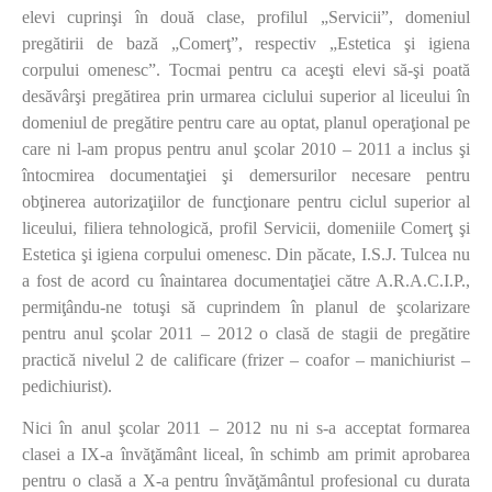
elevi cuprinşi în două clase, profilul „Servicii”, domeniul
pregătirii de bază „Comerţ”, respectiv „Estetica şi igiena
corpului omenesc”. Tocmai pentru ca aceşti elevi să-şi poată
desăvârşi pregătirea prin urmarea ciclului superior al liceului în
domeniul de pregătire pentru care au optat, planul operaţional pe
care ni l-am propus pentru anul şcolar 2010 – 2011 a inclus şi
întocmirea documentaţiei şi demersurilor necesare pentru
obţinerea autorizaţiilor de funcţionare pentru ciclul superior al
liceului, filiera tehnologică, profil Servicii, domeniile Comerţ şi
Estetica şi igiena corpului omenesc. Din păcate, I.S.J. Tulcea nu
a fost de acord cu înaintarea documentaţiei către A.R.A.C.I.P.,
permiţându-ne totuşi să cuprindem în planul de şcolarizare
pentru anul şcolar 2011 – 2012 o clasă de stagii de pregătire
practică nivelul 2 de calificare (frizer – coafor – manichiurist –
pedichiurist).
Nici în anul şcolar 2011 – 2012 nu ni s-a acceptat formarea
clasei a IX-a învăţământ liceal, în schimb am primit aprobarea
pentru o clasă a X-a pentru învăţământul profesional cu durata