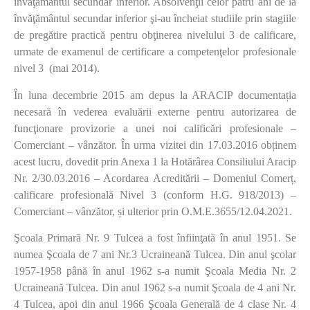
învăţământul secundar inferior. Absolvenţii celor patru ani de la
învăţământul secundar inferior şi-au încheiat studiile prin stagiile
de pregătire practică pentru obţinerea nivelului 3 de calificare,
urmate de examenul de certificare a competenţelor profesionale
nivel 3 (mai 2014).
În luna decembrie 2015 am depus la ARACIP documentația
necesară în vederea evaluării externe pentru autorizarea de
funcţionare provizorie a unei noi calificări profesionale –
Comerciant – vânzător. În urma vizitei din 17.03.2016 obținem
acest lucru, dovedit prin Anexa 1 la Hotărârea Consiliului Aracip
Nr. 2/30.03.2016 – Acordarea Acreditării – Domeniul Comerț,
calificare profesională Nivel 3 (conform H.G. 918/2013) –
Comerciant – vânzător, și ulterior prin O.M.E.3655/12.04.2021.
Şcoala Primară Nr. 9 Tulcea a fost înfiinţată în anul 1951. Se
numea Şcoala de 7 ani Nr.3 Ucraineană Tulcea. Din anul şcolar
1957-1958 până în anul 1962 s-a numit Şcoala Media Nr. 2
Ucraineană Tulcea. Din anul 1962 s-a numit Şcoala de 4 ani Nr.
4 Tulcea, apoi din anul 1966 Şcoala Generală de 4 clase Nr. 4