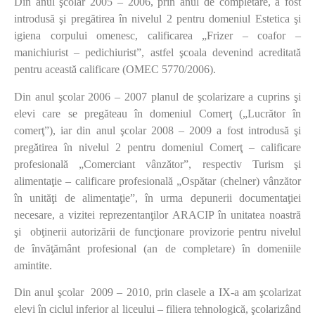
Din anul şcolar 2005 – 2006, prin anul de completare, a fost
introdusă şi pregătirea în nivelul 2 pentru domeniul Estetica şi
igiena corpului omenesc, calificarea „Frizer – coafor –
manichiurist – pedichiurist”, astfel şcoala devenind acreditată
pentru această calificare (OMEC 5770/2006).
Din anul şcolar 2006 – 2007 planul de şcolarizare a cuprins şi
elevi care se pregăteau în domeniul Comerţ („Lucrător în
comerţ”), iar din anul şcolar 2008 – 2009 a fost introdusă şi
pregătirea în nivelul 2 pentru domeniul Comerţ – calificare
profesională „Comerciant vânzător”, respectiv Turism şi
alimentaţie – calificare profesională „Ospătar (chelner) vânzător
în unităţi de alimentaţie”, în urma depunerii documentaţiei
necesare, a vizitei reprezentanţilor ARACIP în unitatea noastră
şi obţinerii autorizării de funcţionare provizorie pentru nivelul
de învăţământ profesional (an de completare) în domeniile
amintite.
Din anul şcolar 2009 – 2010, prin clasele a IX-a am şcolarizat
elevi în ciclul inferior al liceului – filiera tehnologică, şcolarizând